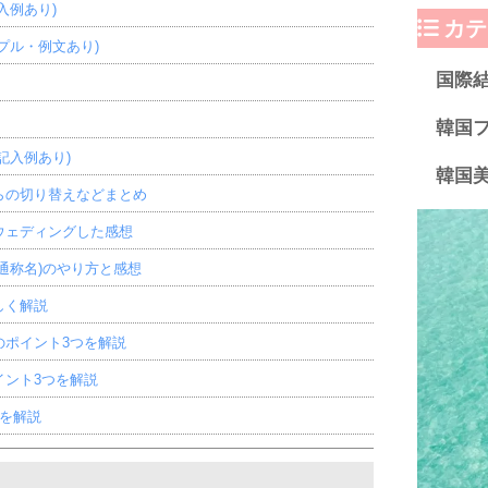
入例あり)
カテ
プル・例文あり)
国際
韓国
記入例あり)
韓国
らの切り替えなどまとめ
ウェディングした感想
通称名)のやり方と感想
しく解説
のポイント3つを解説
イント3つを解説
を解説