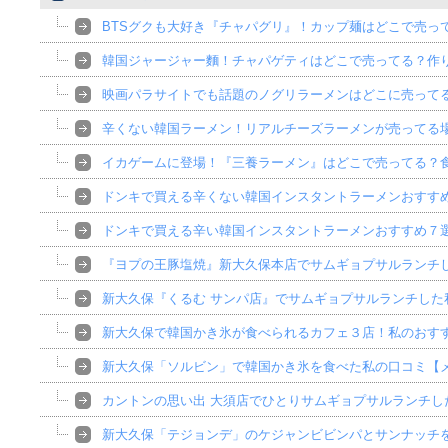
BTSグクも大好き『チャパグリ』！カップ麺はどこで売っ
韓国ジャージャー麵！チャパゲティはどこで売ってる？作
映画パラサイトでも話題のノグリラーメンはどこに売って
辛くない韓国ラーメン！リアルチーズラーメンが売ってる
イカゲームに登場！『三養ラーメン』はどこで売ってる？
ドンキで買える辛くない韓国インスタントラーメンおすす
ドンキで買える辛い韓国インスタントラーメンおすすめ７
『ヨプの王豚塩焼』新大久保本店でサムギョプサルランチ
新大久保『くるむ サンパ店』でサムギョプサルランチした
新大久保で韓国かき氷が食べられるカフェ３店！私のおす
新大久保「ソルビン」で韓国かき氷を食べた私の口コミ【
カントンの思い出 大須店でひとりサムギョプサルランチし
新大久保「テジョンデ」のケジャンビビンパとサンナッチ