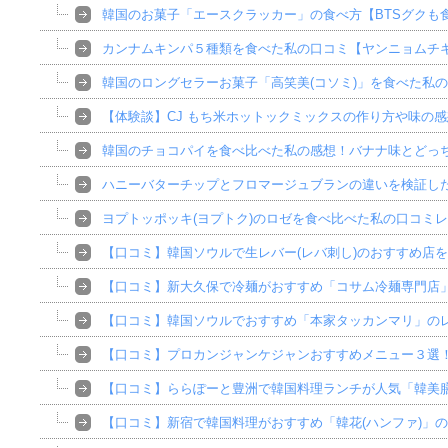
韓国のお菓子「エースクラッカー」の食べ方【BTSグクも
カンナムキンパ５種類を食べた私の口コミ【ヤンニョムチ
韓国のロングセラーお菓子「高笑美(コソミ)」を食べた私
【体験談】CJ もち米ホットックミックスの作り方や味の
韓国のチョコパイを食べ比べた私の感想！バナナ味とどっ
ハニーバターチップとフロマージュブランの違いを検証し
ヨプトッポッキ(ヨプトク)のロゼを食べ比べた私の口コミ
【口コミ】韓国ソウルで生レバー(レバ刺し)のおすすめ店
【口コミ】新大久保で冷麺がおすすめ「コサム冷麺専門店
【口コミ】韓国ソウルでおすすめ「本家タッカンマリ」の
【口コミ】プロカンジャンケジャンおすすめメニュー３選
【口コミ】ららぽーと豊洲で韓国料理ランチが人気「韓美膳
【口コミ】新宿で韓国料理がおすすめ「韓花(ハンファ)」