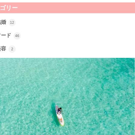
ゴリー
結婚
12
フード
46
美容
2