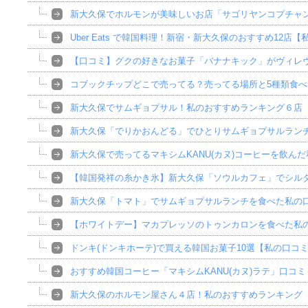
新大久保でホルモンが美味しいお店「サゴリヤンコプチャ
Uber Eats で韓国料理！新宿・新大久保のおすすめ12店
【口コミ】グクの好きなお菓子「バナナキック」がヴィレ
コブックチップどこで売ってる？売ってる場所と5種類食べ
新大久保でサムギョプサル！私のおすすめランキング６店
新大久保「でりかおんどる」でひとりサムギョプサルラン
新大久保で売ってるマキシムKANU(カヌ)コーヒーを飲ん
【韓国発祥の糸かき氷】新大久保「ソウルカフェ」でシル
新大久保「トマト」でサムギョプサルランチを食べた私の
【ホワイトデー】マカプレッソのトゥンカロンを食べた私
ドンキ(ドンキホーテ)で買える韓国お菓子10選【私の口コ
おすすめ韓国コーヒー「マキシムKANU(カヌ)ラテ」口コ
新大久保のホルモン屋さん４店！私のおすすめランキング