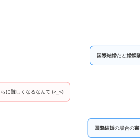
国際結婚
だと
婚姻
に難しくなるなんて (>_<)
国際結婚
の場合の
書