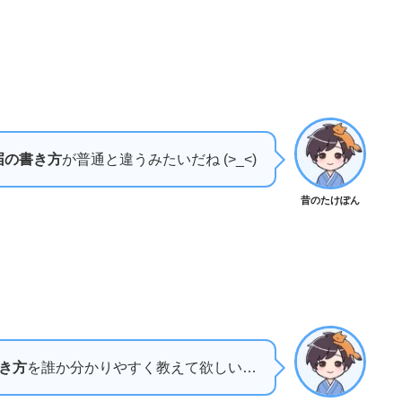
届の書き方
が普通と違うみたいだね (>_<)
昔のたけぽん
き方
を誰か分かりやすく教えて欲しい…