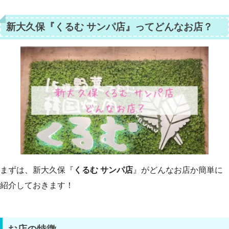
新大久保『くるむ サンパ店
』
ってどんなお店？
まずは、新大久保『
くるむ サンパ店
』がどんなお店か簡単に
紹介しておきます！