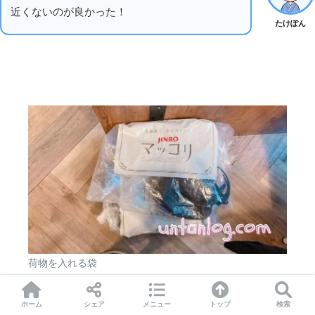
近くないのが良かった！
たけぽん
荷物を入れる袋
ホーム
シェア
メニュー
トップ
検索