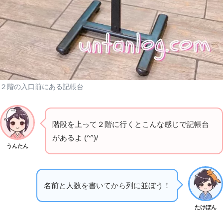
２階の入口前にある記帳台
階段を上って２階に行くとこんな感じで記帳台
があるよ (^^)/
うんたん
名前と人数を書いてから列に並ぼう！
たけぽん