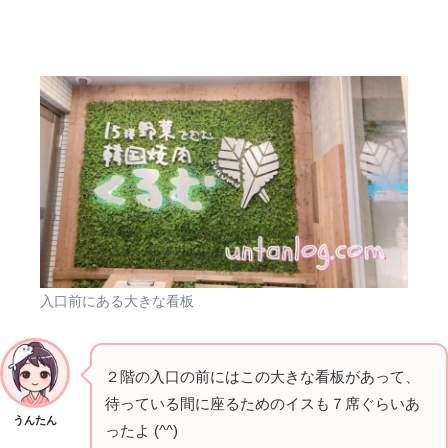
入口前にある大きな看板
２階の入口の前にはこの大きな看板があって、
待っている間に座るためのイスも７席ぐらいあ
うんたん
ったよ (^^)