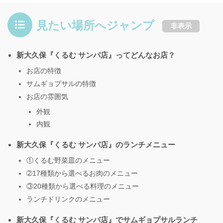
見たい場所へジャンプ
非表示
新大久保『くるむ サンパ店』ってどんなお店？
お店の特徴
サムギョプサルの特徴
お店の雰囲気
外観
内観
新大久保『くるむ サンパ店』のランチメニュー
①くるむ野菜皿のメニュー
➁17種類から選べるお肉のメニュー
③20種類から選べる料理のメニュー
ランチドリンクのメニュー
新大久保『くるむ サンパ店』でサムギョプサルランチ