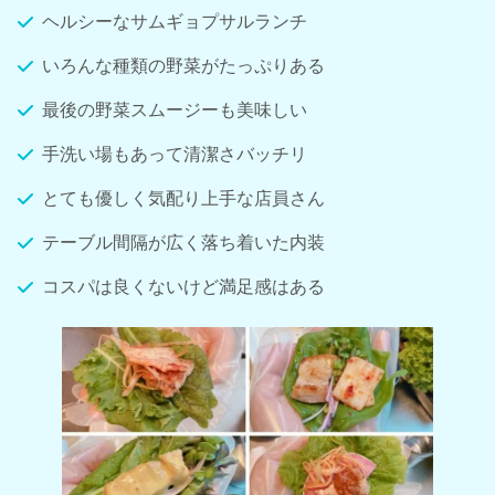
ヘルシーなサムギョプサルランチ
いろんな種類の野菜がたっぷりある
最後の野菜スムージーも美味しい
手洗い場もあって清潔さバッチリ
とても優しく気配り上手な店員さん
テーブル間隔が広く落ち着いた内装
コスパは良くないけど満足感はある