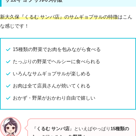
新大久保『くるむ サンパ店』のサムギョプサルの特徴
はこん
な感じです！
15種類の野菜でお肉を包みながら食べる
たっぷりの野菜でヘルシーに食べられる
いろんなサムギョプサルが楽しめる
お肉は全て店員さんが焼いてくれる
おかず・野菜がおかわり自由で嬉しい
『
くるむ サンパ店
』といえばやっぱり
15種類の