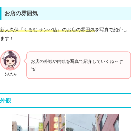
お店の雰囲気
新大久保『くるむ サンパ店』のお店の雰囲気
を写真で紹介し
ます！
お店の外観や内観を写真で紹介していくね～ (^
^)/
うんたん
外観