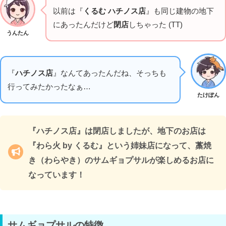
以前は『
くるむ ハチノス店
』も同じ建物の地下
にあったんだけど
閉店
しちゃった (TT)
うんたん
『
ハチノス店
』なんてあったんだね、そっちも
行ってみたかったなぁ…
たけぽん
『ハチノス店』は閉店しましたが、地下のお店は
『わら火 by くるむ』という姉妹店になって、藁焼
き（わらやき）のサムギョプサルが楽しめるお店に
なっています！
サムギョプサルの特徴