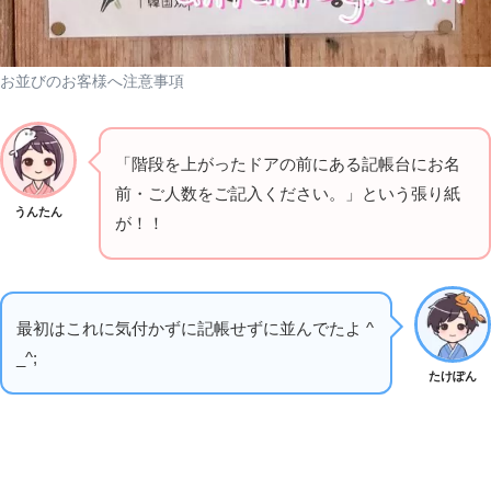
お並びのお客様へ注意事項
「階段を上がったドアの前にある記帳台にお名
前・ご人数をご記入ください。」という張り紙
うんたん
が！！
最初はこれに気付かずに記帳せずに並んでたよ ^
_^;
たけぽん