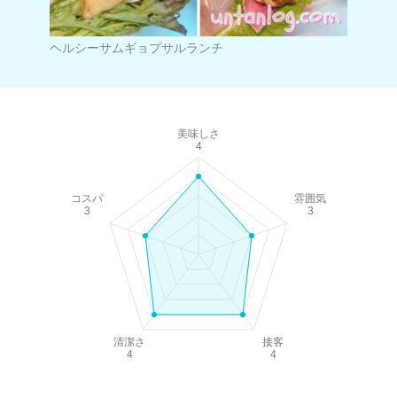
ヘルシーサムギョプサルランチ
美味しさ
4
コスパ
雰囲気
3
3
清潔さ
接客
4
4