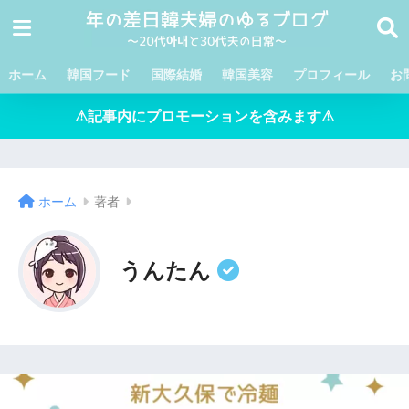
ホーム
韓国フード
国際結婚
韓国美容
プロフィール
お
⚠記事内にプロモーションを含みます⚠
ホーム
著者
うんたん